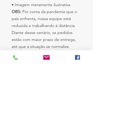
• Imagem meramente ilustrativa
OBS:
Por conta da pandemia que o
país enfrenta, nossa equipe está
reduzida e trabalhando à distância.
Diante desse cenário, os pedidos
estão com maior prazo de entrega,
até que a situação se normalize.
Ficaremos em contato com vocês
pelo e-mail de atendimento:
loja@lauanaprado.com.br
POLÍTICA DE TROCAS
A
Loja Lauana Prado
sempre deseja a
TERMOS DE USO
sua satisfação no processo de
compra. Para isso, criamos uma
1.1. Copyright
Política de Troca e Devolução com
POLÍTICA DE PRIVACIDADE
O conteúdo integral deste site,
respeito às suas necessidades e
incluindo, textos, gráficos, imagens,
baseada no Código de Defesa do